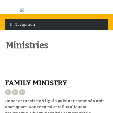
Skip
Skip
to
to
Navigation
navigation
content
Ministries
FAMILY MINISTRY
Donec ac turpis non ligula pulvinar commodo a sit
amet quam. Donec eu mi et tellus aliquam