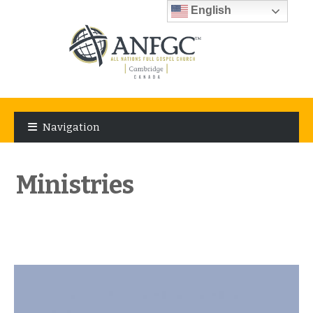
English
Skip
Skip
to
to
Navigation
navigation
content
Ministries